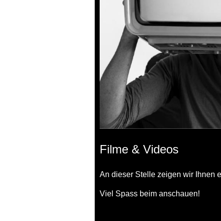
Filme & Videos
An dieser Stelle zeigen wir Ihnen e
Viel Spass beim anschauen!