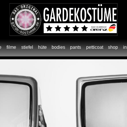
e
filme
stiefel
hüte
bodies
pants
petticoat
shop
in